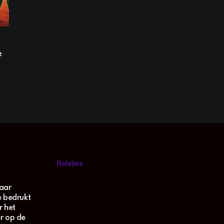
e
Relaties
aar
oe bedrukt
r het
r op de