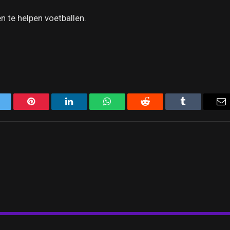
n te helpen voetballen.
itter
Pinterest
LinkedIn
WhatsApp
Reddit
Tumblr
Em