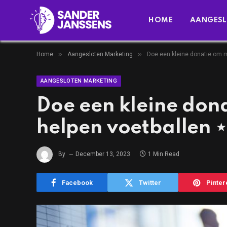
HOME
AANGESL
»
»
Home
Aangesloten Marketing
Doe een kleine donatie om m
AANGESLOTEN MARKETING
Doe een kleine don
helpen voetballen ⋆
By
December 13, 2023
1 Min Read
Facebook
Twitter
Pinter