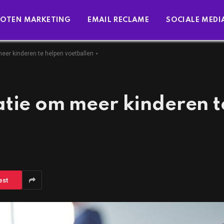
OTEN MARKETING
EMAIL RECLAME
SOCIALE MEDI
eer kinderen te helpen voetballen ⋆
atie om meer kinderen t
est