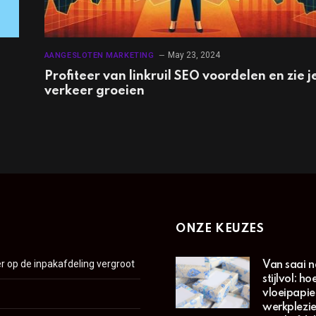
May 23, 2024
AANGESLOTEN MARKETING
Profiteer van linkruil SEO voordelen en zie j
verkeer groeien
ONZE KEUZES
er op de inpakafdeling vergroot
Van saai n
stijlvol: h
vloeipapie
werkplezie