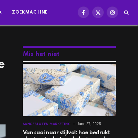
A
ZOEKMACHINE
Facebook
X
Instagram
(Twitter)
Mis het niet
e
June 27, 2025
AANGESLOTEN MARKETING
Van saai naar stijlvol: hoe bedrukt