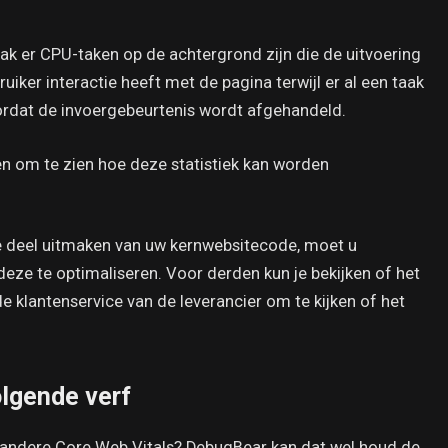
aak er CPU-taken op de achtergrond zijn die de uitvoering
iker interactie heeft met de pagina terwijl er al een taak
voordat de invoergebeurtenis wordt afgehandeld.
en om te zien hoe deze statistiek kan worden
e deel uitmaken van uw kernwebsitecode, moet u
e te optimaliseren. Voor derden kun je bekijken of het
e klantenservice van de leverancier om te kijken of het
olgende verf
n andere Core Web Vitals? DebugBear kan dat wel houd de