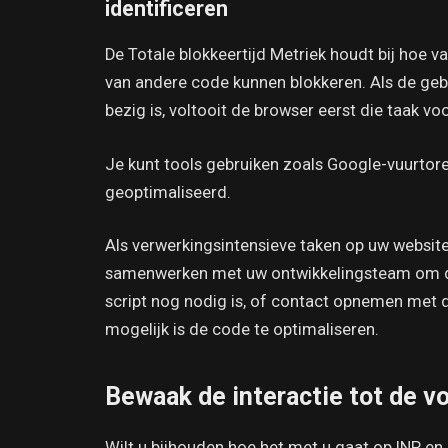
identificeren
De Totale blokkeertijd Metriek houdt bij hoe v
van andere code kunnen blokkeren. Als de gebru
bezig is, voltooit de browser eerst die taak 
Je kunt tools gebruiken zoals Google-vuurtor
geoptimaliseerd.
Als verwerkingsintensieve taken op uw websit
samenwerken met uw ontwikkelingsteam om dez
script nog nodig is, of contact opnemen met d
mogelijk is de code te optimaliseren.
Bewaak de interactie tot de v
Wilt u bijhouden hoe het met u gaat op INP e