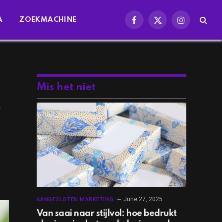
A
ZOEKMACHINE
Facebook
X
Instagram
(Twitter)
Mis het niet
t
June 27, 2025
AANGESLOTEN MARKETING
Van saai naar stijlvol: hoe bedrukt