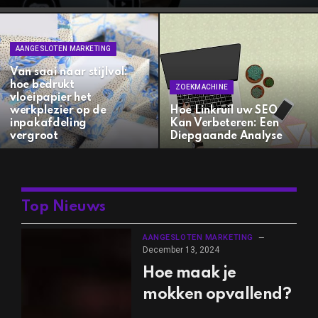
AANGESLOTEN MARKETING
Van saai naar stijlvol:
hoe bedrukt
ZOEKMACHINE
vloeipapier het
werkplezier op de
Hoe Linkruil uw SEO
inpakafdeling
Kan Verbeteren: Een
vergroot
Diepgaande Analyse
Top Nieuws
AANGESLOTEN MARKETING
December 13, 2024
Hoe maak je
mokken opvallend?