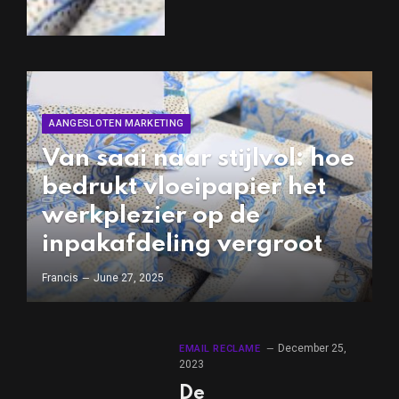
AANGESLOTEN MARKETING
Van saai naar stijlvol: hoe
bedrukt vloeipapier het
werkplezier op de
inpakafdeling vergroot
Francis
June 27, 2025
December 25,
EMAIL RECLAME
2023
De